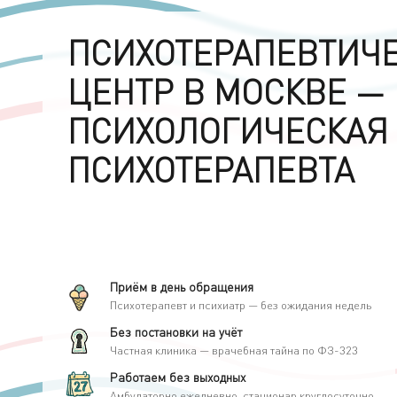
ПСИХОТЕРАПЕВТИЧ
ЦЕНТР В МОСКВЕ —
ПСИХОЛОГИЧЕСКАЯ
ПСИХОТЕРАПЕВТА
Приём в день обращения
Психотерапевт и психиатр — без ожидания недель
Без постановки на учёт
Частная клиника — врачебная тайна по ФЗ-323
Работаем без выходных
Амбулаторно ежедневно, стационар круглосуточно