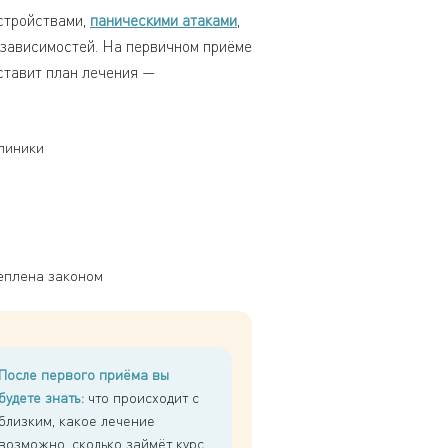
стройствами,
паническими атаками
,
 зависимостей. На первичном приёме
оставит план лечения —
линики
еплена законом
После первого приёма вы
будете знать:
что происходит с
близким, какое лечение
возможно, сколько займёт курс