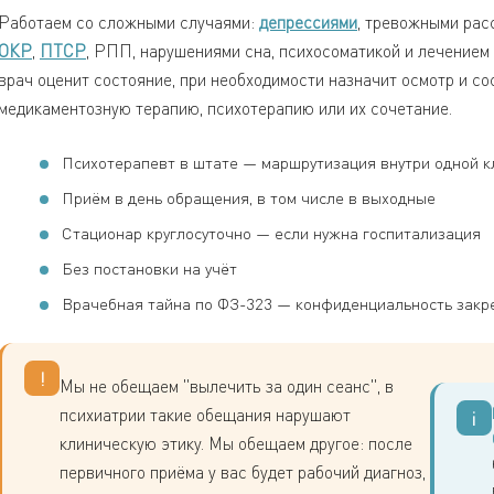
Работаем со сложными случаями:
депрессиями
, тревожными рас
ОКР
,
ПТСР
, РПП, нарушениями сна, психосоматикой и лечением
врач оценит состояние, при необходимости назначит осмотр и с
медикаментозную терапию, психотерапию или их сочетание.
Психотерапевт в штате — маршрутизация внутри одной к
Приём в день обращения, в том числе в выходные
Стационар круглосуточно — если нужна госпитализация
Без постановки на учёт
Врачебная тайна по ФЗ-323 — конфиденциальность закр
!
Мы не обещаем "вылечить за один сеанс", в
психиатрии такие обещания нарушают
i
клиническую этику. Мы обещаем другое: после
первичного приёма у вас будет рабочий диагноз,