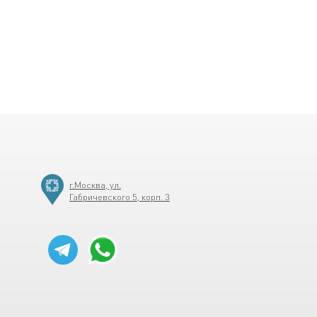
6
г.Москва, ул.
Габричевского 5, корп. 3