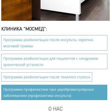
КЛИНИКА "МОСМЕД":
Программа реабилитации после инсульта, черепно-
мозговой травмы
Программа реабилитации для пациентов с синдромом
хронической усталости
Программа реабилитации после тяжелого стресса
Программа профилактики при цереброваскулярных
заболеваниях (профилактика инсульта)
О НАС