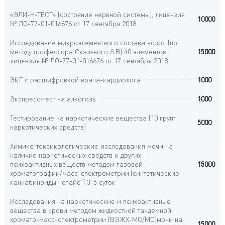
«ЭЛИ-Н-ТЕСТ» (состояние нервной системы), лицензия
10000
№ ЛО-77-01-016676 от 17 сентября 2018
Исследование микроэлементного состава волос (по
методу профессора Скального А.В) 40 элементов,
15000
лицензия № ЛО-77-01-016676 от 17 сентября 2018
ЭКГ с расшифровкой врача-кардиолога
1000
Экспресс-тест на алкоголь
1000
Тестирование на наркотические вещества (10 групп
5000
наркотических средств)
Химико-токсикологические исследования мочи на
наличие наркотических средств и других
психоактивных веществ методом газовой
15000
хроматографии/масс-спектрометрии.(синтетические
каннабиноиды-"спайс") 3-5 суток
Исследования на наркотические и психоактивные
вещества в крови методом жидкостной тандемной
хромато-масс-спектрометрии (ВЭЖХ-МС/МС)мочи на
15000