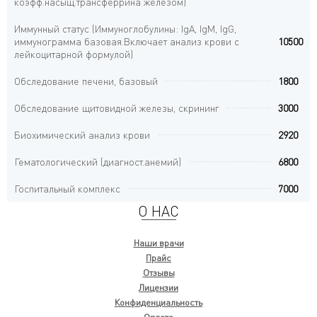
коэфф.насыщ.трансферрина железом)
Иммунный статус (Иммуноглобулины: IgA, IgM, IgG,
иммунограмма базовая.Включает анализ крови с
10500
лейкоцитарной формулой)
Обследование печени, базовый
1800
Обследование щитовидной железы, скрининг
3000
Биохимический анализ крови
2920
Гематологический (диагност.анемий)
6800
Госпитальный комплекс
7000
О НАС
Наши врачи
Прайс
Отзывы
Лицензии
Конфиденциальность
Оплата