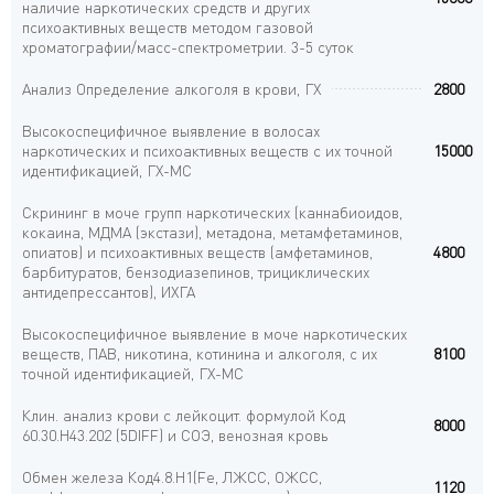
наличие наркотических средств и других
психоактивных веществ методом газовой
хроматографии/масс-спектрометрии. 3-5 суток
Анализ Определение алкоголя в крови, ГХ
2800
Высокоспецифичное выявление в волосах
наркотических и психоактивных веществ с их точной
15000
идентификацией, ГХ-МС
Скрининг в моче групп наркотических (каннабиоидов,
кокаина, МДМА (экстази), метадона, метамфетаминов,
опиатов) и психоактивных веществ (амфетаминов,
4800
барбитуратов, бензодиазепинов, трициклических
антидепрессантов), ИХГА
Высокоспецифичное выявление в моче наркотических
веществ, ПАВ, никотина, котинина и алкоголя, с их
8100
точной идентификацией, ГХ-МС
Клин. анализ крови с лейкоцит. формулой Код
8000
60.30.Н43.202 (5DIFF) и СОЭ, венозная кровь
Обмен железа Код4.8.H1(Fe, ЛЖСС, ОЖСС,
1120