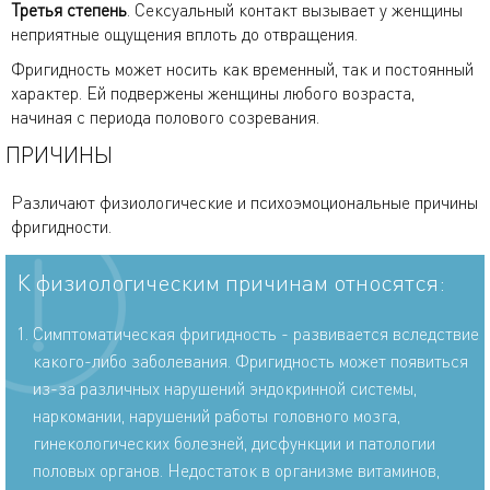
Третья степень
. Сексуальный контакт вызывает у женщины
неприятные ощущения вплоть до отвращения.
Фригидность может носить как временный, так и постоянный
характер. Ей подвержены женщины любого возраста,
начиная с периода полового созревания.
ПРИЧИНЫ
Различают физиологические и психоэмоциональные причины
фригидности.
К физиологическим причинам относятся:
Симптоматическая фригидность - развивается вследствие
какого-либо заболевания. Фригидность может появиться
из-за различных нарушений эндокринной системы,
наркомании, нарушений работы головного мозга,
гинекологических болезней, дисфункции и патологии
половых органов. Недостаток в организме витаминов,