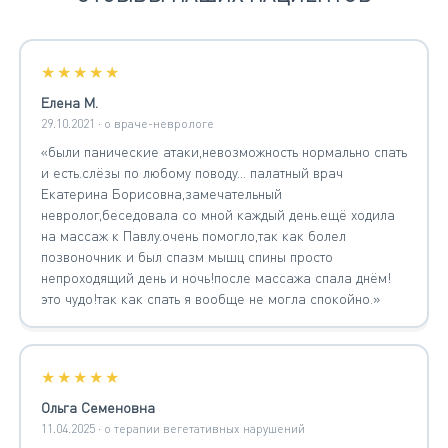
★★★★★
Елена М.
29.10.2021 · о враче-неврологе
«были панические атаки,невозможность нормально спать
и есть.слёзы по любому поводу... палатный врач
Екатерина Борисовна,замечательный
невролог,беседовала со мной каждый день.ещё ходила
на массаж к Павлу.очень помогло,так как болел
позвоночник и был спазм мышц спины просто
непроходящий день и ночь!после массажа спала днём!
это чудо!так как спать я вообще не могла спокойно.»
★★★★★
Ольга Семеновна
11.04.2025 · о терапии вегетативных нарушений