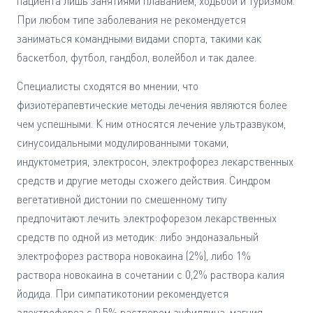
пациента лишь занятиями плаванием, ходьбой и туризмом.
При любом типе заболевания не рекомендуется
заниматься командными видами спорта, такими как
баскетбол, футбол, гандбол, волейбол и так далее.
Специалисты сходятся во мнении, что
физиотерапевтические методы лечения являются более
чем успешными. К ним относятся лечение ультразвуком,
синусоидальными модулированными токами,
индуктометрия, электросон, электрофорез лекарственных
средств и другие методы схожего действия. Синдром
вегетативной дистонии по смешенному типу
предпочитают лечить электрофорезом лекарственных
средств по одной из методик: либо эндоназальный
электрофорез раствора новокаина (2%), либо 1%
раствора новокаина в сочетании с 0,2% раствора калия
йодида. При симпатикотонии рекомендуется
электрофорез с 0,5% раствором эуфиллина, магния