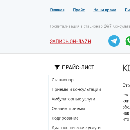
Главная
Прайс
Наши врачи
Ли
Госпитализация в стационар
24/7
Консульт
ЗАПИСЬ ОН-ЛАЙН
К
ПРАЙС-ЛИСТ
Стационар
Сто
Приемы и консультации
сос
Амбулаторные услуги
кли
обс
Онлайн-приемы
нав
Кодирование
ито
Диагностические услуги