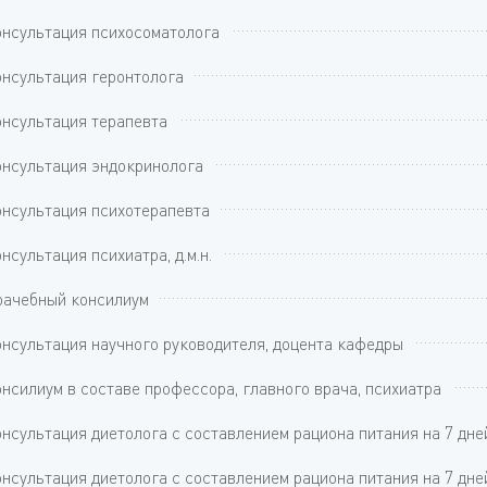
нсультация психосоматолога
нсультация геронтолога
нсультация терапевта
нсультация эндокринолога
нсультация психотерапевта
нсультация психиатра, д.м.н.
рачебный консилиум
нсультация научного руководителя, доцента кафедры
нсилиум в составе профессора, главного врача, психиатра
нсультация диетолога с составлением рациона питания на 7 дне
нсультация диетолога с составлением рациона питания на 7 дней