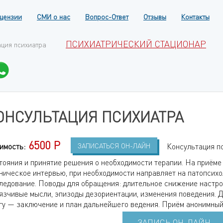
цензии
СМИ о нас
Вопрос-Ответ
Отзывы
Контакты
ПСИХИАТРИЧЕСКИЙ СТАЦИОНАР
ация психиатра
ОНСУЛЬТАЦИЯ ПСИХИАТРА
6500 Р
имость:
ЗАПИСАТЬСЯ ОН-ЛАЙН
Консультация пс
тояния и принятие решения о необходимости терапии. На приёме
ническое интервью, при необходимости направляет на патопсих
ледование. Поводы для обращения: длительное снижение настрое
язчивые мысли, эпизоды дезориентации, изменения поведения. Д
гу — заключение и план дальнейшего ведения. Приём анонимный
ЗАПИСЬ ОН-ЛАЙН