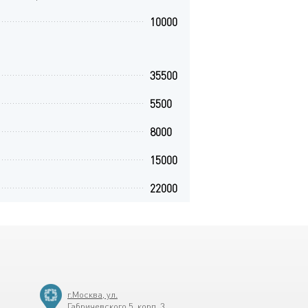
10000
35500
5500
8000
15000
22000
6
г.Москва, ул.
Габричевского 5, корп. 3