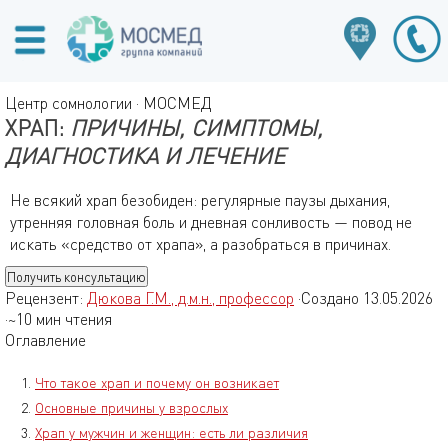
Центр сомнологии · МОСМЕД
ХРАП:
ПРИЧИНЫ, СИМПТОМЫ,
ДИАГНОСТИКА И ЛЕЧЕНИЕ
Не всякий храп безобиден: регулярные паузы дыхания,
утренняя головная боль и дневная сонливость — повод не
искать «средство от храпа», а разобраться в причинах.
Получить консультацию
Рецензент:
Дюкова Г.М., д.м.н., профессор
·
Создано 13.05.2026
·
~10 мин чтения
Оглавление
Что такое храп и почему он возникает
Основные причины у взрослых
Храп у мужчин и женщин: есть ли различия