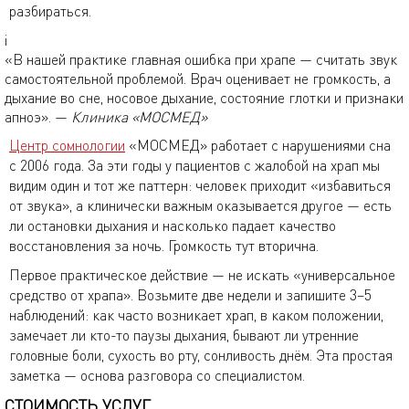
разбираться.
i
«В нашей практике главная ошибка при храпе — считать звук
самостоятельной проблемой. Врач оценивает не громкость, а
дыхание во сне, носовое дыхание, состояние глотки и признаки
апноэ». —
Клиника «МОСМЕД»
Центр сомнологии
«МОСМЕД» работает с нарушениями сна
с 2006 года. За эти годы у пациентов с жалобой на храп мы
видим один и тот же паттерн: человек приходит «избавиться
от звука», а клинически важным оказывается другое — есть
ли остановки дыхания и насколько падает качество
восстановления за ночь. Громкость тут вторична.
Первое практическое действие — не искать «универсальное
средство от храпа». Возьмите две недели и запишите 3–5
наблюдений: как часто возникает храп, в каком положении,
замечает ли кто-то паузы дыхания, бывают ли утренние
головные боли, сухость во рту, сонливость днём. Эта простая
заметка — основа разговора со специалистом.
СТОИМОСТЬ УСЛУГ