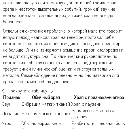
показало слабую связь между субъективной громкостью
храпа и частотой дыхательных событий: громкий звук не
всегда означает тяжёлое апноэ, а тихий храп не всегда
безопасен.
Отдельная системная проблема, о которой мало кто говорит
вслух: подход «записал храп на телефон, поставил себе
диагноз». Приложения и ночные диктофоны дают ориентир —
не больше. Они не измеряют насыщение крови кислородом и
не видят структуру сна. По клиническим руководствам по
диагностике обструктивного апноэ сна, подтверждение
требует очной клинической оценки и инструментальных
методов. Самонаблюдение полезно — но оно материал для
врача, а не замена обследованию.
← Прокрутите таблицу →
Признак
Обычный храп
Храп с признаками апноэ
Звук
Вибрация мягких тканей
Храп с паузами
Возможны остановки
Дыхание
Без заметных остановок
дыхания
Утро
Обычно нормальное
Разбитость, головная боль