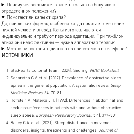
Почему человек может храпеть только на боку или в
определённом положении?
Помогают ли капы от храпа?
Да, при лёгких формах, особенно когда помогает смещение
нижней челюсти вперёд. Капы изготавливаются
индивидуально и требуют периода адаптации. При тяжёлом
апноэ они неэффективны — нужна аппаратная терапия.
Можно ли поставить диагноз по приложению в телефоне?
ИСТОЧНИКИ
StatPearls Editorial Team. (2024). Snoring.
NCBI Bookshelf.
Senaratna C.V. et al. (2017). Prevalence of obstructive sleep
apnea in the general population: A systematic review.
Sleep
Medicine Reviews
, 34, 70–81.
Hoffstein V., Mateika J.H. (1992). Differences in abdominal and
neck circumferences in patients with and without obstructive
sleep apnea.
European Respiratory Journal
, 5(4), 377–381.
Bailey G.A. et al. (2021). Sleep disturbance in movement
disorders: insights, treatments and challenges.
Journal of