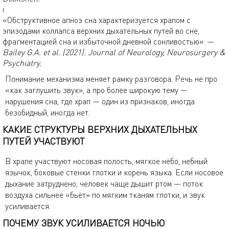
i
«Обструктивное апноэ сна характеризуется храпом с
эпизодами коллапса верхних дыхательных путей во сне,
фрагментацией сна и избыточной дневной сонливостью». —
Bailey G.A. et al. (2021). Journal of Neurology, Neurosurgery &
Psychiatry.
Понимание механизма меняет рамку разговора. Речь не про
«как заглушить звук», а про более широкую тему —
нарушения сна, где храп — один из признаков, иногда
безобидный, иногда нет.
КАКИЕ СТРУКТУРЫ ВЕРХНИХ ДЫХАТЕЛЬНЫХ
ПУТЕЙ УЧАСТВУЮТ
В храпе участвуют носовая полость, мягкое нёбо, небный
язычок, боковые стенки глотки и корень языка. Если носовое
дыхание затруднено, человек чаще дышит ртом — поток
воздуха сильнее «бьёт» по мягким тканям глотки, и звук
усиливается.
ПОЧЕМУ ЗВУК УСИЛИВАЕТСЯ НОЧЬЮ