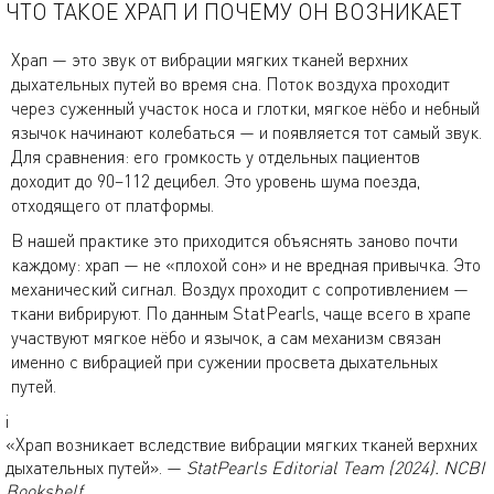
ЧТО ТАКОЕ ХРАП И ПОЧЕМУ ОН ВОЗНИКАЕТ
Храп — это звук от вибрации мягких тканей верхних
дыхательных путей во время сна. Поток воздуха проходит
через суженный участок носа и глотки, мягкое нёбо и небный
язычок начинают колебаться — и появляется тот самый звук.
Для сравнения: его громкость у отдельных пациентов
доходит до 90–112 децибел. Это уровень шума поезда,
отходящего от платформы.
В нашей практике это приходится объяснять заново почти
каждому: храп — не «плохой сон» и не вредная привычка. Это
механический сигнал. Воздух проходит с сопротивлением —
ткани вибрируют. По данным StatPearls, чаще всего в храпе
участвуют мягкое нёбо и язычок, а сам механизм связан
именно с вибрацией при сужении просвета дыхательных
путей.
i
«Храп возникает вследствие вибрации мягких тканей верхних
дыхательных путей». —
StatPearls Editorial Team (2024). NCBI
Bookshelf.