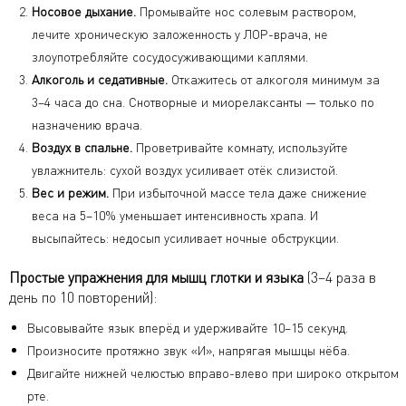
Носовое дыхание.
Промывайте нос солевым раствором,
лечите хроническую заложенность у ЛОР-врача, не
злоупотребляйте сосудосуживающими каплями.
Алкоголь и седативные.
Откажитесь от алкоголя минимум за
3–4 часа до сна. Снотворные и миорелаксанты — только по
назначению врача.
Воздух в спальне.
Проветривайте комнату, используйте
увлажнитель: сухой воздух усиливает отёк слизистой.
Вес и режим.
При избыточной массе тела даже снижение
веса на 5–10% уменьшает интенсивность храпа. И
высыпайтесь: недосып усиливает ночные обструкции.
Простые упражнения для мышц глотки и языка
(3–4 раза в
день по 10 повторений):
Высовывайте язык вперёд и удерживайте 10–15 секунд.
Произносите протяжно звук «И», напрягая мышцы нёба.
Двигайте нижней челюстью вправо-влево при широко открытом
рте.