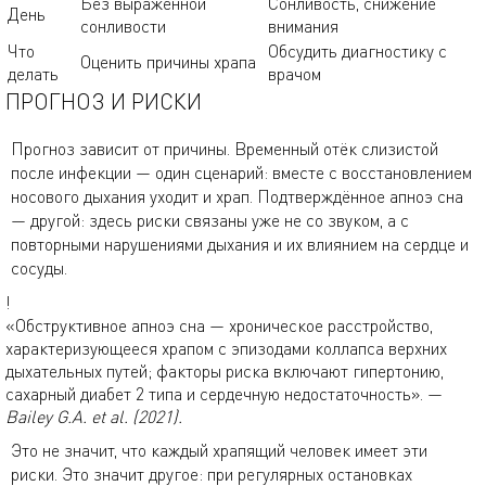
Без выраженной
Сонливость, снижение
День
сонливости
внимания
Что
Обсудить диагностику с
Оценить причины храпа
делать
врачом
ПРОГНОЗ И РИСКИ
Прогноз зависит от причины. Временный отёк слизистой
после инфекции — один сценарий: вместе с восстановлением
носового дыхания уходит и храп. Подтверждённое апноэ сна
— другой: здесь риски связаны уже не со звуком, а с
повторными нарушениями дыхания и их влиянием на сердце и
сосуды.
!
«Обструктивное апноэ сна — хроническое расстройство,
характеризующееся храпом с эпизодами коллапса верхних
дыхательных путей; факторы риска включают гипертонию,
сахарный диабет 2 типа и сердечную недостаточность». —
Bailey G.A. et al. (2021).
Это не значит, что каждый храпящий человек имеет эти
риски. Это значит другое: при регулярных остановках