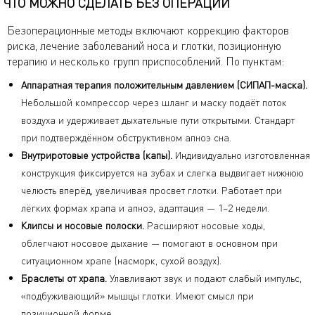
ЧТО МОЖНО СДЕЛАТЬ БЕЗ ОПЕРАЦИИ
Безоперационные методы включают коррекцию факторов
риска, лечение заболеваний носа и глотки, позиционную
терапию и несколько групп приспособлений. По пунктам:
Аппаратная терапия положительным давлением (СИПАП-маска).
Небольшой компрессор через шланг и маску подаёт поток
воздуха и удерживает дыхательные пути открытыми. Стандарт
при подтверждённом обструктивном апноэ сна.
Внутриротовые устройства (капы).
Индивидуально изготовленная
конструкция фиксируется на зубах и слегка выдвигает нижнюю
челюсть вперёд, увеличивая просвет глотки. Работает при
лёгких формах храпа и апноэ, адаптация — 1–2 недели.
Клипсы и носовые полоски.
Расширяют носовые ходы,
облегчают носовое дыхание — помогают в основном при
ситуационном храпе (насморк, сухой воздух).
Браслеты от храпа.
Улавливают звук и подают слабый импульс,
«подбуживающий» мышцы глотки. Имеют смысл при
позиционной форме.