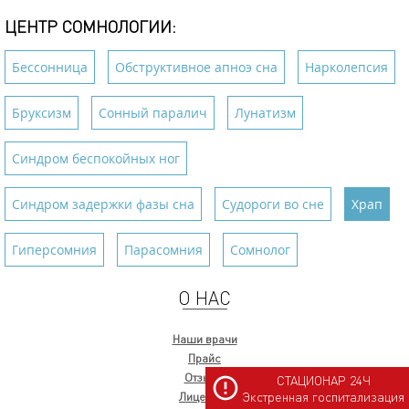
ЦЕНТР СОМНОЛОГИИ:
Бессонница
Обструктивное апноэ сна
Нарколепсия
Бруксизм
Сонный паралич
Лунатизм
Синдром беспокойных ног
Синдром задержки фазы сна
Судороги во сне
Храп
Гиперсомния
Парасомния
Сомнолог
О НАС
Наши врачи
Прайс
Отзывы
СТАЦИОНАР 24Ч
Лицензии
Экстренная госпитализация