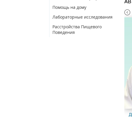
АВ
Помощь на дому
Лабораторные исследования
Расстройства Пищевого
Поведения
А АННА ГРИГОРЬЕВНА
НОВИКОВА ЕКАТЕРИНА СЕРГЕЕВНА
Д
рач невролог
Врач невролог