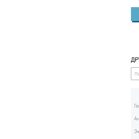
ОДРОБНЕЕ...
ПОДРОБНЕЕ...
ДР
Ге
Ан
Эк