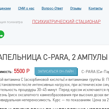
цензии
СМИ о нас
Вопрос-Ответ
Отзывы
Контакты
ПСИХИАТРИЧЕСКИЙ СТАЦИОНАР
ация психиатра
АПЕЛЬНИЦА C-PARA, 2 АМПУЛЫ
5500 Р
имость:
ЗАПИСАТЬСЯ ОН-ЛАЙН
C-PARA (Си-Пар
ой витамина C (аскорбиновой кислоты) и витаминами группы B. 
становления после интенсивных нагрузок, при астеническом син
тельность процедуры 30–45 минут. Перед курсом исключаются 
езнь (риск оксалатного камнеобразования при высоких дозах вит
ивидуальная непереносимость. Курс — по показаниям. Цена за 2