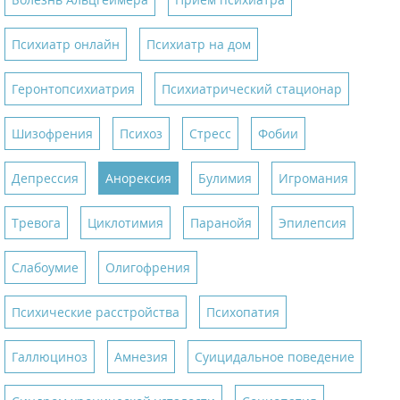
Психиатр онлайн
Психиатр на дом
Геронтопсихиатрия
Психиатрический стационар
Шизофрения
Психоз
Стресс
Фобии
Депрессия
Анорексия
Булимия
Игромания
Тревога
Циклотимия
Паранойя
Эпилепсия
Слабоумие
Олигофрения
Психические расстройства
Психопатия
Галлюциноз
Амнезия
Суицидальное поведение