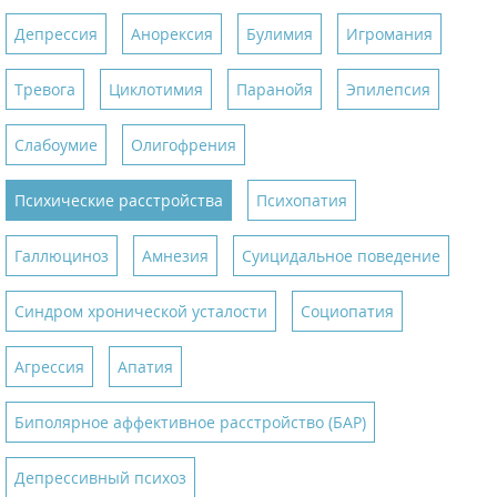
Депрессия
Анорексия
Булимия
Игромания
Тревога
Циклотимия
Паранойя
Эпилепсия
Слабоумие
Олигофрения
Психические расстройства
Психопатия
Галлюциноз
Амнезия
Суицидальное поведение
Синдром хронической усталости
Социопатия
Агрессия
Апатия
Биполярное аффективное расстройство (БАР)
Депрессивный психоз