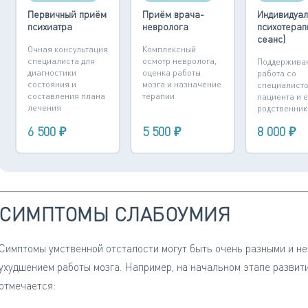
Первичный приём
Приём врача-
Индивидуал
психиатра
невролога
психотерап
сеанс)
Очная консультация
Комплексный
специалиста для
осмотр невролога,
Поддержива
диагностики
оценка работы
работа со
состояния и
мозга и назначение
специалисто
составления плана
терапии
пациента и е
лечения
родственник
6 500 ₽
5 500 ₽
8 000 ₽
СИМПТОМЫ СЛАБОУМИЯ
Симптомы умственной отсталости могут быть очень разными и н
ухудшением работы мозга. Например, на начальном этапе развит
отмечается: