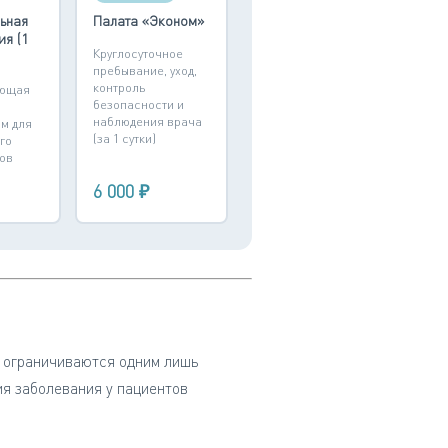
ьная
Палата «Эконом»
ия (1
Круглосуточное
пребывание, уход,
контроль
ющая
безопасности и
наблюдения врача
м для
(за 1 сутки)
го
ов
6 000 ₽
е ограничиваются одним лишь
ия заболевания у пациентов