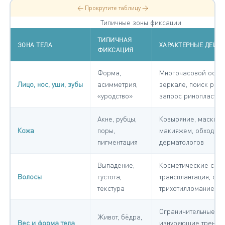
← Прокрутите таблицу →
Типичные зоны фиксации
ТИПИЧНАЯ
ЗОНА ТЕЛА
ХАРАКТЕРНЫЕ ДЕЙС
ФИКСАЦИЯ
Форма,
Многочасовой осмот
Лицо, нос, уши, зубы
асимметрия,
зеркале, поиск раку
«уродство»
запрос ринопластик
Акне, рубцы,
Ковыряние, маскир
Кожа
поры,
макияжем, обходы
пигментация
дерматологов
Выпадение,
Косметические сред
Волосы
густота,
трансплантация, соч
текстура
трихотилломанией
Ограничительные ди
Живот, бёдра,
Вес и форма тела
изнуряющие тренир