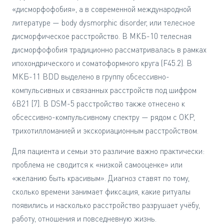
«дисморфофобия», а в современной международной
литературе — body dysmorphic disorder, или телесное
дисморфическое расстройство. В МКБ-10 телесная
дисморфофобия традиционно рассматривалась в рамках
ипохондрического и соматоформного круга (F45.2). В
МКБ-11 BDD выделено в группу обсессивно-
компульсивных и связанных расстройств под шифром
6В21 [7]. В DSM-5 расстройство также отнесено к
обсессивно-компульсивному спектру — рядом с ОКР,
трихотилломанией и экскориационным расстройством.
Для пациента и семьи это различие важно практически:
проблема не сводится к «низкой самооценке» или
«желанию быть красивым». Диагноз ставят по тому,
сколько времени занимает фиксация, какие ритуалы
появились и насколько расстройство разрушает учёбу,
работу, отношения и повседневную жизнь.